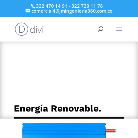
322 470 14 91 - 322 720 11 78
comercial4@jmingenieria360.com.co
Energía Renovable.